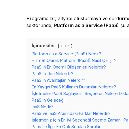
Programcılar, altyapı oluşturmaya ve sürdürmey
sektöründe,
Platform as a Service (PaaS)
şu a
İçindekiler
Gizle
Platform as a Service (PaaS) Nedir?
Hizmet Olarak Platform (PaaS) Nasıl Çalışır?
PaaS’in En Önemli Bileşenleri Nelerdir?
PaaS Türleri Nelerdir?
PaaS’ın Avantajları Nelerdir?
En Yaygın PaaS Kullanım Durumları Nelerdir?
İşletmeler PaaS Sağlayıcısı Seçerken Nelere Dikka
PaaS’ın Geleceği
IaaS Nedir?
PaaS ve IaaS Arasındaki Farklar Nelerdir?
İşletmeniz İçin En İyi Seçeneği Seçme Zamanı: Pa
Paas İle İlgili En Çok Sorulan Sorular