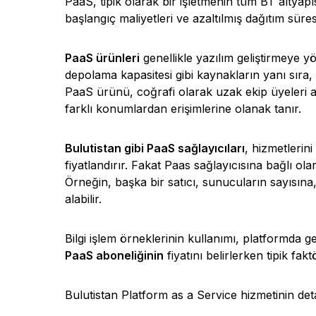
PaaS, tipik olarak bir işletmenin tüm BT altyap
başlangıç ​​maliyetleri ve azaltılmış dağıtım sür
PaaS ürünleri
genellikle yazılım geliştirmeye yön
depolama kapasitesi gibi kaynakların yanı sıra, 
PaaS ürünü, coğrafi olarak uzak ekip üyeleri ara
farklı konumlardan erişimlerine olanak tanır.
Bulutistan gibi PaaS sağlayıcıları
, hizmetlerin
fiyatlandırır. Fakat Paas sağlayıcısına bağlı olar
Örneğin, başka bir satıcı, sunucuların sayısına,
alabilir.
Bilgi işlem örneklerinin kullanımı, platformda g
PaaS aboneliğinin
fiyatını belirlerken tipik faktö
Bulutistan Platform as a Service hizmetinin de