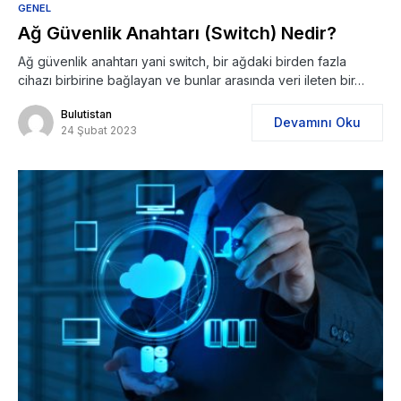
GENEL
Ağ Güvenlik Anahtarı (Switch) Nedir?
Ağ güvenlik anahtarı yani switch, bir ağdaki birden fazla
cihazı birbirine bağlayan ve bunlar arasında veri ileten bir…
Bulutistan
Devamını Oku
24 Şubat 2023