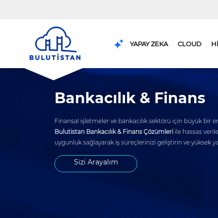
YAPAY ZEKA
CLOUD
H
Bankacılık & Finans
Finansal işletmeler ve bankacılık sektörü için büyük bir 
Bulutistan Bankacılık & Finans Çözümleri
ile hassas veril
uygunluk sağlayarak iş süreçlerinizi geliştirin ve yüksek 
Sizi Arayalım