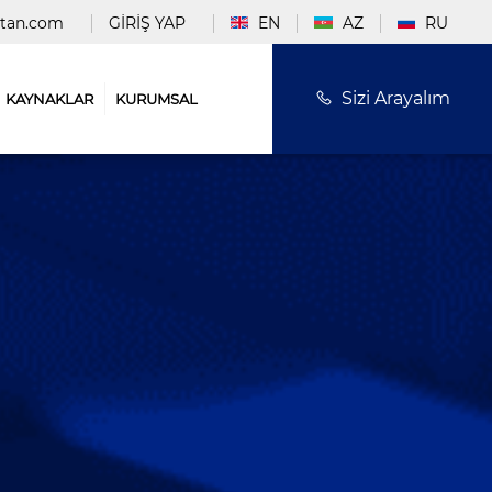
stan.com
GİRİŞ YAP
EN
AZ
RU
Sizi Arayalım
KAYNAKLAR
KURUMSAL