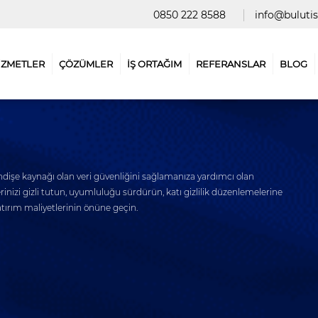
0850 222 8588
info@buluti
İZMETLER
ÇÖZÜMLER
İŞ ORTAĞIM
REFERANSLAR
BLOG
endişe kaynağı olan veri güvenliğini sağlamanıza yardımcı olan
erinizi gizli tutun, uyumluluğu sürdürün, katı gizlilik düzenlemelerine
yatırım maliyetlerinin önüne geçin.