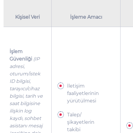
Kişisel Veri
İşleme Amacı
İşlem
Güvenliği
(
IP
adresi,
oturum/istek
ID bilgisi,
İletişim
tarayıcı/cihaz
faaliyetlerinin
bilgisi, tarih ve
yürütülmesi
saat bilgisine
ilişkin log
Talep/
kaydı, sohbet
şikayetlerin
asistanı mesaj
takibi