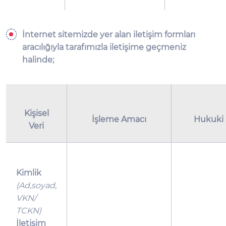
İnternet sitemizde yer alan iletişim formları
aracılığıyla tarafımızla iletişime geçmeniz
halinde;
Kişisel
İşleme Amacı
Hukuki
Veri
Kimlik
(Ad,soyad,
VKN/
TCKN)
İletişim