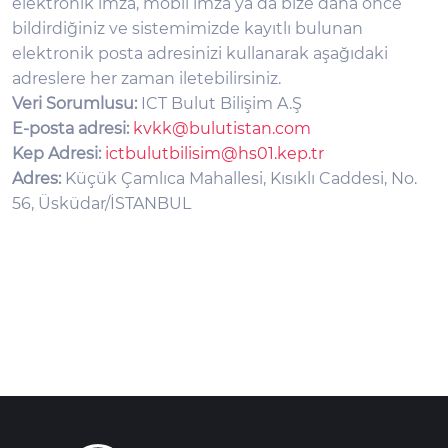
elektronik imza, mobil imza ya da bize daha önce
bildirdiğiniz ve sistemimizde kayıtlı bulunan
elektronik posta adresinizi kullanarak aşağıdaki
adreslere her zaman iletebilirsiniz.
Veri Sorumlusu:
ICT Bulut Bilişim A.Ş
E-posta adresi:
kvkk@bulutistan.com
Kep Adresi:
ictbulutbilisim@hs01.kep.tr
Adres:
Küçük Çamlıca Mahallesi, Kısıklı Caddesi, No.
56, Üsküdar/İSTANBUL