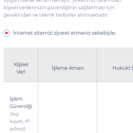
uygun olarak aktarmaktayız. Şirketimiz tarafından
kişisel verilerinizin güvenliğinin sağlanması için
gerekli idari ve teknik tedbirler alınmaktadır.
İnternet sitemizi ziyaret etmeniz sebebiyle;
Kişisel
İşleme Amacı
Hukuki 
Veri
İşlem
Güvenliği
(log
kaydı, IP
adresi)