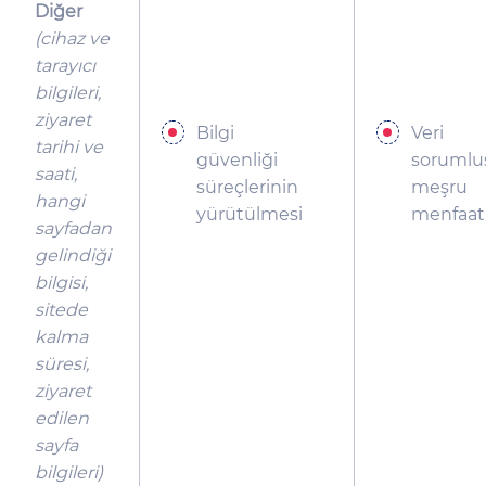
Diğer
(cihaz ve
tarayıcı
bilgileri,
ziyaret
Bilgi
Veri
tarihi ve
güvenliği
soruml
saati,
süreçlerinin
meşru
hangi
yürütülmesi
menfaat
sayfadan
gelindiği
bilgisi,
sitede
kalma
süresi,
ziyaret
edilen
sayfa
bilgileri)