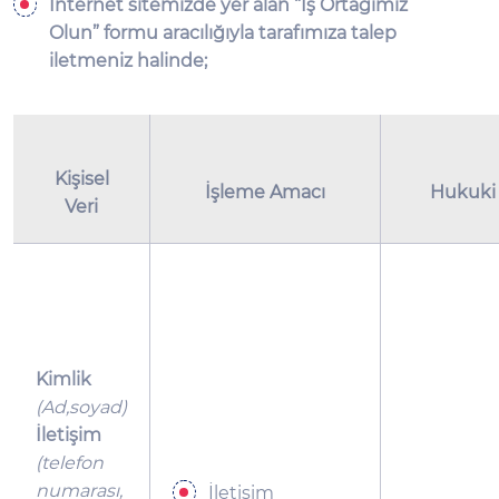
İnternet sitemizde yer alan “İş Ortağımız
Olun” formu aracılığıyla tarafımız
a talep
iletmeniz halinde;
Kişisel
İşleme Amacı
Hukuki
Veri
Kimlik
(Ad,soyad)
İletişim
(telefon
numarası,
İletişim